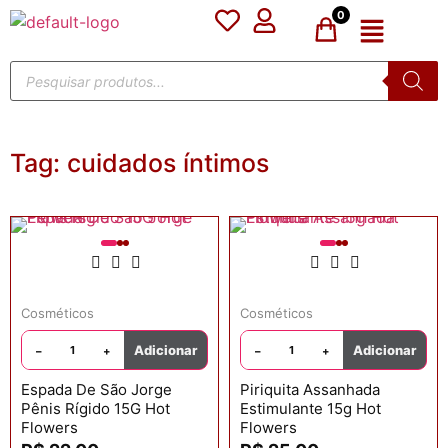
0
Tag:
cuidados íntimos
Cosméticos
Cosméticos
Adicionar
Adicionar
−
+
−
+
Espada De São Jorge
Piriquita Assanhada
Pênis Rígido 15G Hot
Estimulante 15g Hot
Flowers
Flowers