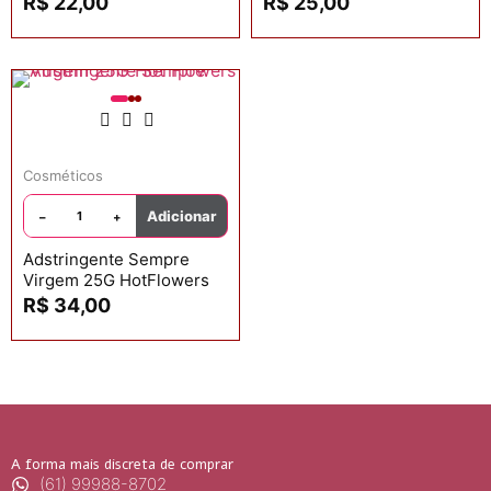
R$
22,00
R$
25,00
Cosméticos
Adicionar
−
+
Adstringente Sempre
Virgem 25G HotFlowers
R$
34,00
A forma mais discreta de comprar
(61) 99988-8702