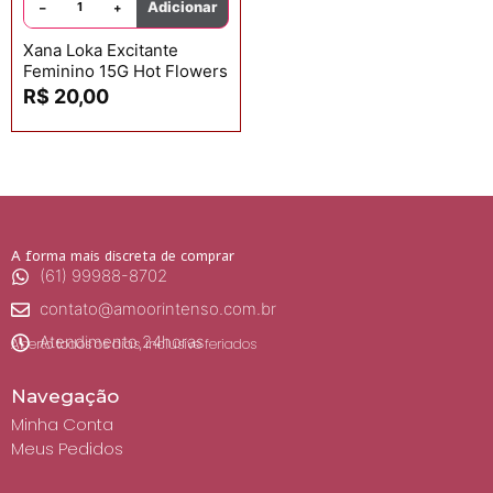
Adicionar
−
+
Xana Loka Excitante
Feminino 15G Hot Flowers
R$
20,00
A forma mais discreta de comprar
(61) 99988-8702
contato@amoorintenso.com.br
Atendimento 24horas
Aberto todos os dias, inclusive feriados
Navegação
Minha Conta
Meus Pedidos