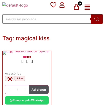
0
Tag:
magical kiss
Acessórios
×
Silker
Spider
Adicionar
−
+
Comprar pelo WhatsApp