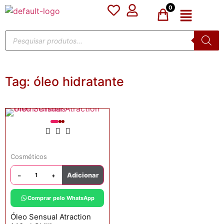
0
Tag:
óleo hidratante
Cosméticos
Adicionar
−
+
Comprar pelo WhatsApp
Óleo Sensual Atraction