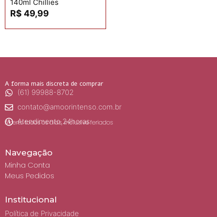
140ml Chillies
R$
49,99
A forma mais discreta de comprar
(61) 99988-8702
contato@amoorintenso.com.br
Atendimento 24horas
Aberto todos os dias, inclusive feriados
Navegação
Minha Conta
Meus Pedidos
Institucional
Política de Privacidade