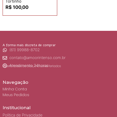
Tortinho
R$
100,00
A forma mais discreta de comprar
(61) 99988-8702
contato@amoorintenso.com.br
Atendimento 24horas
Aberto todos os dias, inclusive feriados
Navegação
Minha Conta
Meus Pedidos
Institucional
Política de Privacidade