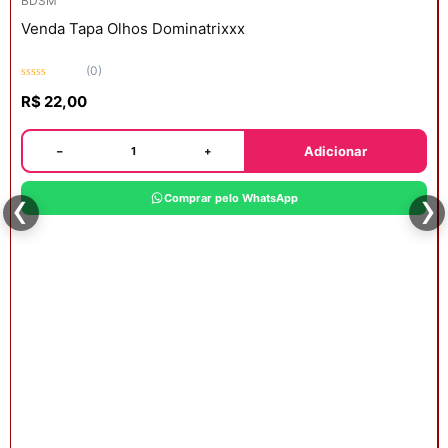
BDSM
Venda Tapa Olhos Dominatrixxx
(0)
Avaliação
R$
22,00
0
de
5
Adicionar
−
+
‹
›
Comprar pelo WhatsApp