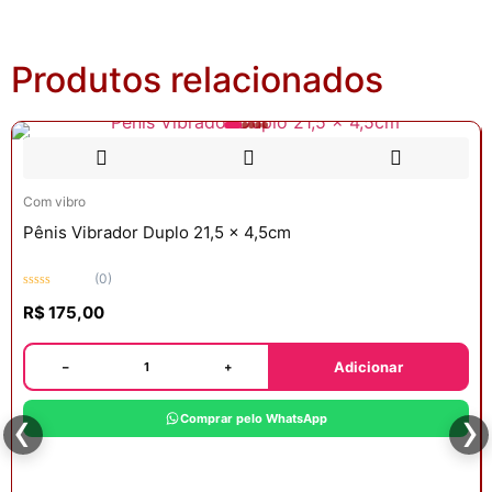
Produtos relacionados
Com vibro
Pênis Vibrador Duplo 21,5 x 4,5cm
(0)
Avaliação
R$
175,00
0
de
5
Adicionar
−
+
‹
›
Comprar pelo WhatsApp