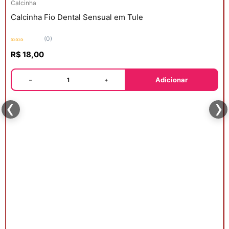
Calcinha
Calcinha Fio Dental Sensual em Tule
(0)
Avaliação
R$
18,00
0
de
5
Adicionar
−
+
‹
›