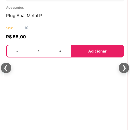
Acessórios
Plug Anal Metal P
(0)
Avaliação
R$
55,00
0
de
5
Adicionar
−
+
‹
›