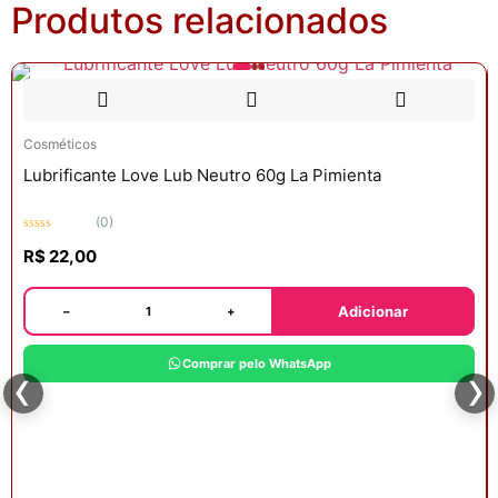
Produtos relacionados
Cosméticos
Lubrificante Love Lub Neutro 60g La Pimienta
(0)
Avaliação
R$
22,00
0
de
5
Adicionar
−
+
‹
›
Comprar pelo WhatsApp