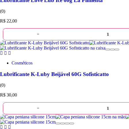
Lubrificante Love Lub Ice 60g La Pimienta
(0)
R$
22,00
−
Cosméticos
Lubrificante K-Luby Beijável 60G Sofisticatto
(0)
R$
30,00
−