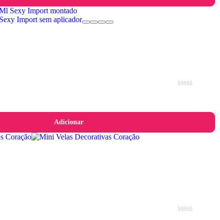
Avaliação
0
de
5
Adicionar
Avaliação