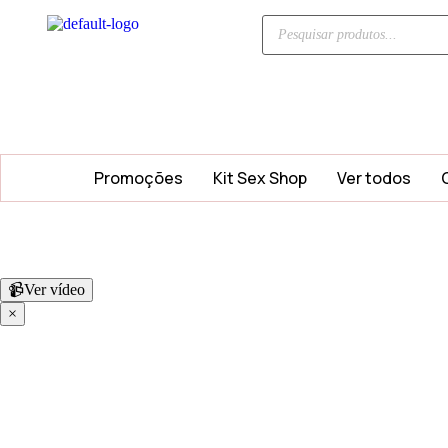
Promoções
Kit Sex Shop
Ver todos
📹
Ver vídeo
×