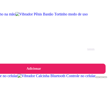
Avaliação
0
de
5
Adicionar