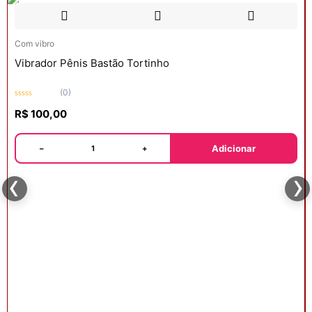
Com vibro
Vibrador Pênis Bastão Tortinho
(0)
Avaliação
R$
100,00
0
de
5
Adicionar
−
+
‹
›