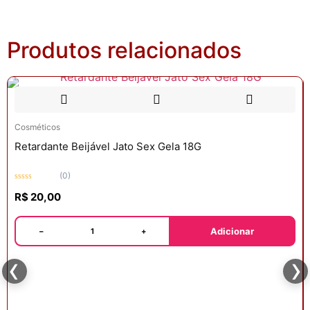
Produtos relacionados
Cosméticos
Retardante Beijável Jato Sex Gela 18G
(0)
Avaliação
R$
20,00
0
de
5
Adicionar
−
+
‹
›