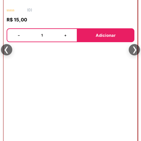
(0)
Avaliação
R$
15,00
0
de
5
Adicionar
−
+
‹
›